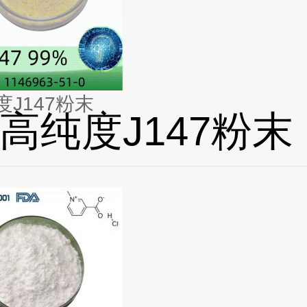
J147粉末
高纯度J147粉末