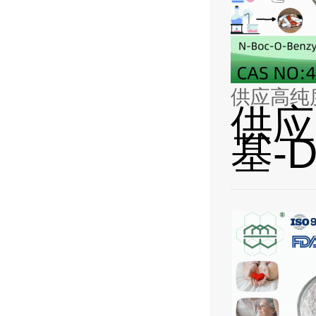
供应高纯度
供应
基-